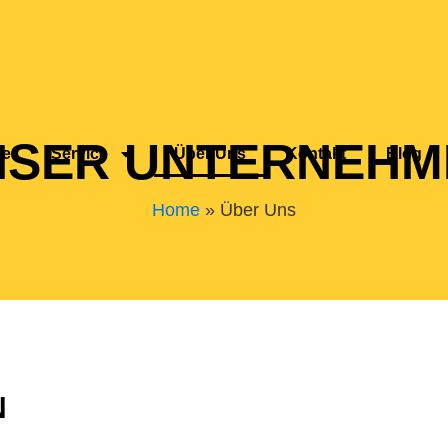
NSER UNTERNEHM
me
Service
Über Uns
Kontakt
Blog
Home
»
Über Uns
N