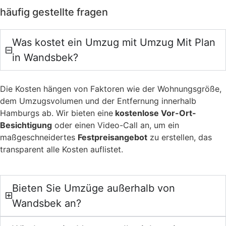
häufig gestellte fragen
Ein Umzug kann überwältigend sein – von der Planung bis
zur Durchführung. Besonders in einem belebten Stadtteil
Was kostet ein Umzug mit Umzug Mit Plan
wie Wandsbek, wo das Leben pulsiert, ist es wichtig, einen
Partner an der Seite zu haben, der den Prozess
in Wandsbek?
vereinfacht. Bei Umzug Mit Plan, Ihrer günstigen
Umzugsfirma in Wandsbek, übernehmen wir alle Aufgaben,
Die Kosten hängen von Faktoren wie der Wohnungsgröße,
damit Sie sich auf das Wesentliche konzentrieren können:
dem Umzugsvolumen und der Entfernung innerhalb
Ihr neues Zuhause. Unsere Kunden schätzen unsere
Hamburgs ab. Wir bieten eine
kostenlose Vor-Ort-
Professionalität, die sich in zahlreichen positiven
Besichtigung
oder einen Video-Call an, um ein
Bewertungen auf Google Maps widerspiegelt. Mit uns wird
maßgeschneidertes
Festpreisangebot
zu erstellen, das
Ihr Umzug nicht nur einfacher, sondern auch angenehmer.
transparent alle Kosten auflistet.
Unsere Leistungen als Umzugsfirma in
Hamburg Wandsbek
Bieten Sie Umzüge außerhalb von
Wir bieten eine breite Palette an Dienstleistungen, die
Wandsbek an?
speziell auf Umzüge innerhalb Hamburgs zugeschnitten
sind. Unser Fokus liegt auf Qualität, Sorgfalt und