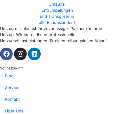
klar auflistet. So wissen Sie von Anfang an, woran Sie sind,
ohne versteckte Kosten. Unsere Festpreisangebote sind
individuell auf Ihre Bedürfnisse zugeschnitten und
garantieren Ihnen volle Kontrolle über Ihr Budget.
Umzug mit plan ist Ihr zuverlässiger Partner für Ihren
Was macht Umzug Mit Plan besonders?
Umzug. Wir bieten Ihnen professionelle
Umzugsdienstleistungen für einen reibungslosen Ablauf.
Lokale Expertise:
Als Umzugsunternehmen Hamburg
Wandsbek kennen wir die Straßen, Parkmöglichkeiten
und Besonderheiten des Stadtteils wie unsere
Westentasche.
Faire Preise:
Unsere Festpreisangebote sind
Schnellzugriff
transparent und kundenfreundlich, was uns zur
Blog
günstigen Umzugsfirma in Wandsbek macht.
Zuverlässigkeit und Pünktlichkeit:
Wir halten unsere
Service
Termine ein und sorgen für einen reibungslosen
Ablauf.
Kontakt
Freundliches Team:
Unsere geschulten Mitarbeiter
arbeiten sorgfältig und mit einem Lächeln.
Über Uns