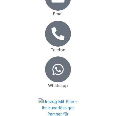
Volksdorf
Wohldorf-Ohlstedt
Sasel
Email
Wellingsbüttel
Bergstedt
Duvenstedt
Lemsahl-Mellingstedt
Egal, ob Sie innerhalb eines dieser Stadtteile umziehen
Telefon
oder von einem anderen Teil Hamburgs nach Wandsbek
kommen, wir kennen die örtlichen Gegebenheiten und
sorgen für einen reibungslosen Ablauf.
Maßgeschneiderte Umzugsplanung mit
Festpreis
Whatsapp
Bei Umzug Mit Plan setzen wir auf Transparenz und
Planungssicherheit. Jeder Umzug beginnt mit einer
kostenlosen Vor-Ort-Besichtigung oder einem Video-Call,
um Ihren Bedarf genau zu ermitteln. Anschließend erstellen
wir ein unverbindliches Festpreisangebot, das alle Kosten